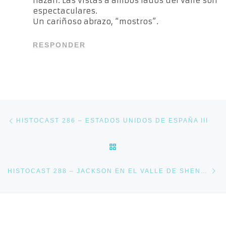
nazarí. Las vistas a ambos lados del valle son
espectaculares.
Un cariñoso abrazo, “mostros”.
RESPONDER
Navegación de entradas
Entrada anterior
HISTOCAST 286 – ESTADOS UNIDOS DE ESPAÑA III
VOLVER A LA LISTA DE E
En
HISTOCAST 288 – JACKSON EN EL VALLE DE SHENANDOAH (PARTE III)