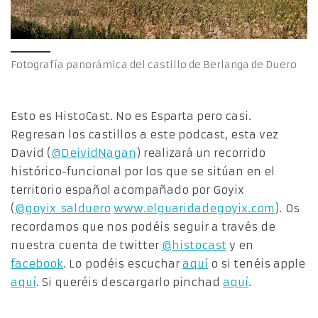
Fotografía panorámica del castillo de Berlanga de Duero
Esto es HistoCast. No es Esparta pero casi.
Regresan los castillos a este podcast, esta vez
David (
@DeividNagan
) realizará un recorrido
histórico-funcional por los que se sitúan en el
territorio español acompañado por Goyix
(
@goyix_salduero
www.elguaridadegoyix.com
). Os
recordamos que nos podéis seguir a través de
nuestra cuenta de twitter
@histocast
y en
facebook
. Lo podéis escuchar
aquí
o si tenéis apple
aquí
. Si queréis descargarlo pinchad
aquí
.