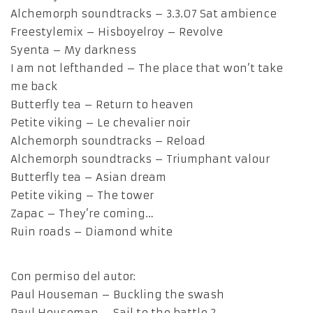
Alchemorph soundtracks – 3.3.07 Sat ambience
Freestylemix – Hisboyelroy – Revolve
Syenta – My darkness
I am not lefthanded – The place that won’t take
me back
Butterfly tea – Return to heaven
Petite viking – Le chevalier noir
Alchemorph soundtracks – Reload
Alchemorph soundtracks – Triumphant valour
Butterfly tea – Asian dream
Petite viking – The tower
Zapac – They’re coming…
Ruin roads – Diamond white
Con permiso del autor:
Paul Houseman – Buckling the swash
Paul Houseman – Sail to the battle 2