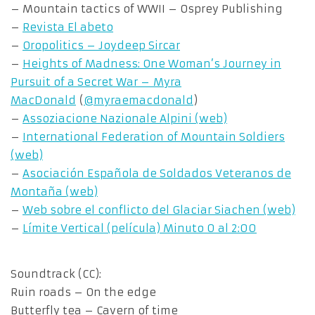
– Mountain tactics of WWII – Osprey Publishing
–
Revista El abeto
–
Oropolitics – Joydeep Sircar
–
Heights of Madness: One Woman’s Journey in
Pursuit of a Secret War – Myra
MacDonald
(
@myraemacdonald
)
–
Assoziacione Nazionale Alpini (web)
–
International Federation of Mountain Soldiers
(web)
–
Asociación Española de Soldados Veteranos de
Montaña (web)
–
Web sobre el conflicto del Glaciar Siachen (web)
–
Límite Vertical (película) Minuto 0 al 2:00
Soundtrack (CC):
Ruin roads – On the edge
Butterfly tea – Cavern of time