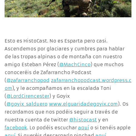
Esto es HistoCast. No es Esparta pero casi.
Ascendemos por glaciares y cumbres para hablar
de las tropas alpinas o de montaña con nuestro
amigo Esteban Pérez (
@MachCinco
) que muchos
conoceréis de Zafarrancho Podcast
(
@zafarranchopod
zafarranchopodcast.wordpress.c
om
), y le acompañamos en la escalada Toni
(
@LordCirencester
) y Goyix
(
@goyix_salduero
www.elguaridadegoyix.com
). Os
recordamos que nos podéis seguir a través de
nuestra cuenta de twitter
@histocast
y en
facebook
. Lo podéis escuchar
aquí
o si tenéis apple
aquí
. Si queréis descargarlo pinchad
aquí
.