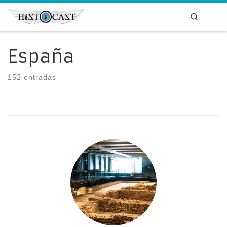
Saltar al contenido
Search
Me
España
152 entradas