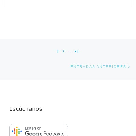
Navegación de entradas
1
2
…
31
En
ENTRADAS ANTERIORES
Escúchanos