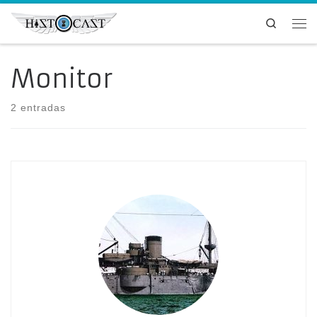
Saltar al contenido
Search
Me
Monitor
2 entradas