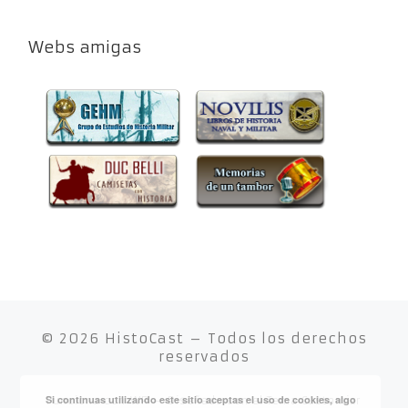
Webs amigas
© 2026
HistoCast
– Todos los derechos
reservados
Si continuas utilizando este sitio aceptas el uso de cookies, algo
Funciona con
WP
– Diseñado con el
Tema Customizr