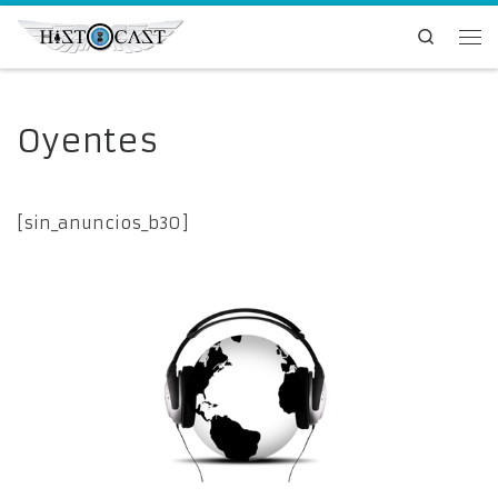
Saltar al contenido
Search
Me
Oyentes
[sin_anuncios_b30]