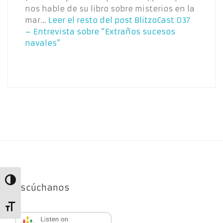
nos hable de su libro sobre misterios en la
mar…
Leer el resto del post
BlitzoCast 037
– Entrevista sobre “Extraños sucesos
navales”
Alternar alto contraste
Escúchanos
Alternar tamaño de letra