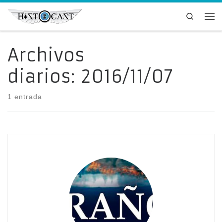
Saltar al contenido
Search
Me
Archivos
diarios:
2016/11/07
1 entrada