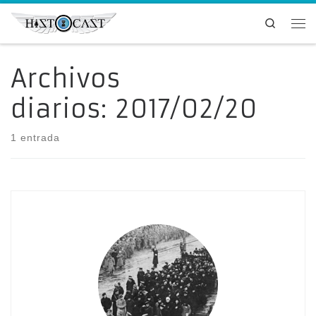
Saltar al contenido
Search
Me
Archivos
diarios:
2017/02/20
1 entrada