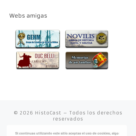
Webs amigas
© 2026
HistoCast
– Todos los derechos
reservados
Si continuas utilizando este sitio aceptas el uso de cookies, algo
Funciona con
WP
– Diseñado con el
Tema Customizr