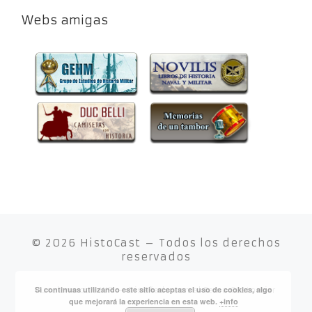
Webs amigas
© 2026
HistoCast
– Todos los derechos
reservados
Si continuas utilizando este sitio aceptas el uso de cookies, algo
Funciona con
WP
– Diseñado con el
Tema Customizr
que mejorará la experiencia en esta web.
+info