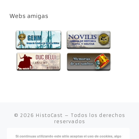
Webs amigas
© 2026
HistoCast
– Todos los derechos
reservados
Si continuas utilizando este sitio aceptas el uso de cookies, algo
Funciona con
WP
– Diseñado con el
Tema Customizr