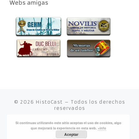
Webs amigas
© 2026
HistoCast
– Todos los derechos
reservados
Si continuas utilizando este sitio aceptas el uso de cookies, algo
Funciona con
WP
– Diseñado con el
Tema Customizr
que mejorará la experiencia en esta web.
+info
Aceptar