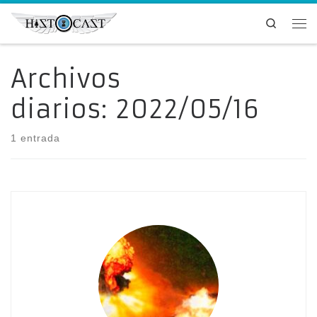
Saltar al contenido
Search
Me
Archivos
diarios:
2022/05/16
1 entrada