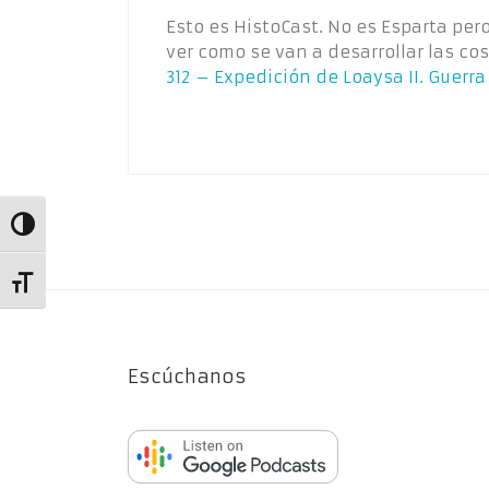
Esto es HistoCast. No es Esparta per
ver como se van a desarrollar las cos
312 – Expedición de Loaysa II. Guerr
Alternar alto contraste
Alternar tamaño de letra
Escúchanos