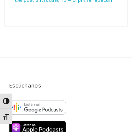
del post
BlitzoCast 115 – El primer edecán
Escúchanos
Alternar alto contraste
Alternar tamaño de letra