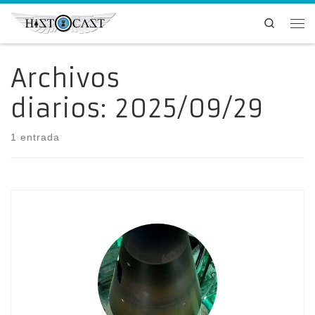
Saltar al contenido
Search
Me
Archivos
diarios:
2025/09/29
1 entrada