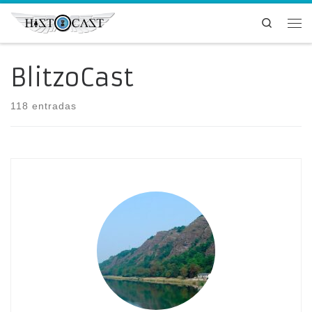
Saltar al contenido
Search
Me
BlitzoCast
118 entradas