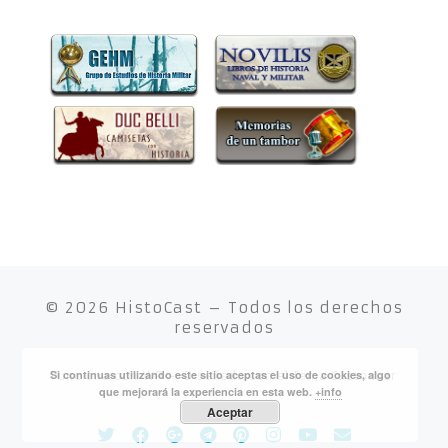
© 2026
HistoCast
– Todos los derechos
reservados
Si continuas utilizando este sitio aceptas el uso de cookies, algo
Funciona con
WP
– Diseñado con el
Tema Customizr
que mejorará la experiencia en esta web.
+info
Aceptar