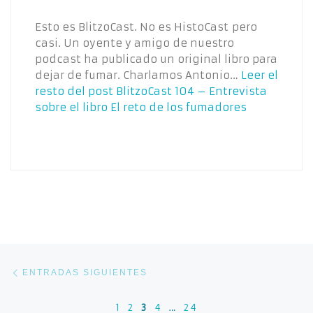
Esto es BlitzoCast. No es HistoCast pero
casi. Un oyente y amigo de nuestro
podcast ha publicado un original libro para
dejar de fumar. Charlamos Antonio…
Leer el
resto del post
BlitzoCast 104 – Entrevista
sobre el libro El reto de los fumadores
Navegación de entradas
Entradas siguientes
ENTRADAS SIGUIENTES
1
2
3
4
…
24