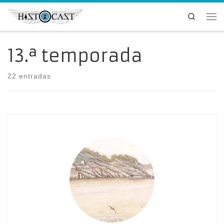
Saltar al contenido
Search
Me
13.ª temporada
22 entradas