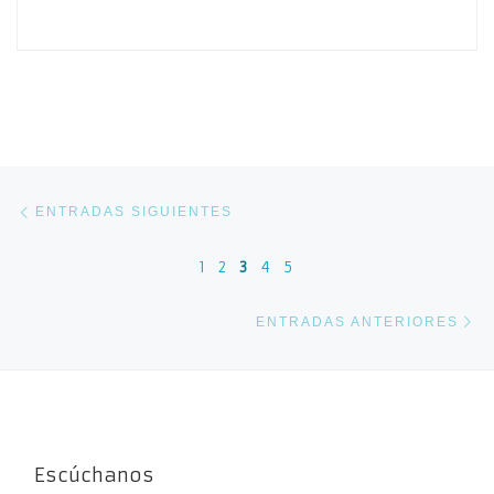
Navegación de entradas
Entradas siguientes
ENTRADAS SIGUIENTES
1
2
3
4
5
En
ENTRADAS ANTERIORES
Escúchanos