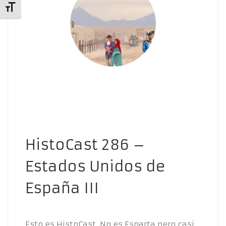
Alternar tamaño de letra
HistoCast 286 –
Estados Unidos de
España III
Esto es HistoCast. No es Esparta pero casi.