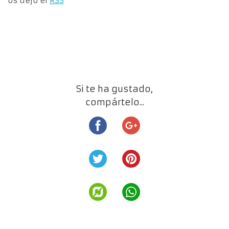
os dejo el
RSS
Si te ha gustado,
compártelo...