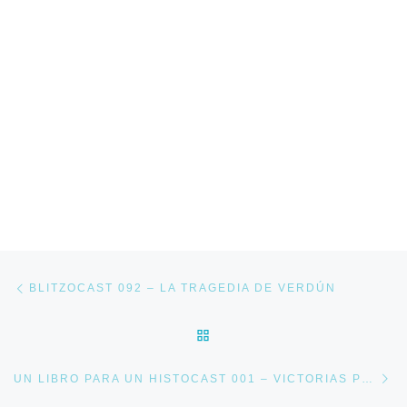
Navegación de entradas
Entrada anterior
BLITZOCAST 092 – LA TRAGEDIA DE VERDÚN
VOLVER A LA LISTA DE E
En
UN LIBRO PARA UN HISTOCAST 001 – VICTORIAS POR MAR DE LOS ESPAÑOLES