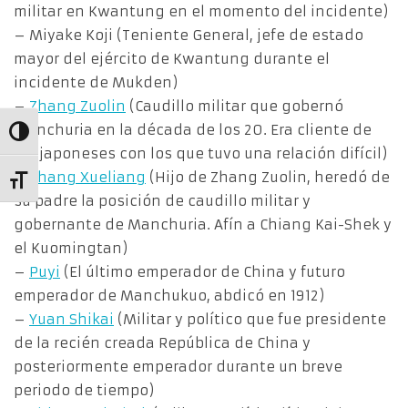
militar en Kwantung en el momento del incidente)
– Miyake Koji (Teniente General, jefe de estado
mayor del ejército de Kwantung durante el
incidente de Mukden)
–
Zhang Zuolin
(Caudillo militar que gobernó
Manchuria en la década de los 20. Era cliente de
Alternar alto contraste
los japoneses con los que tuvo una relación difícil)
–
Zhang Xueliang
(Hijo de Zhang Zuolin, heredó de
Alternar tamaño de letra
su padre la posición de caudillo militar y
gobernante de Manchuria. Afín a Chiang Kai-Shek y
el Kuomingtan)
–
Puyi
(El último emperador de China y futuro
emperador de Manchukuo, abdicó en 1912)
–
Yuan Shikai
(Militar y político que fue presidente
de la recién creada República de China y
posteriormente emperador durante un breve
periodo de tiempo)