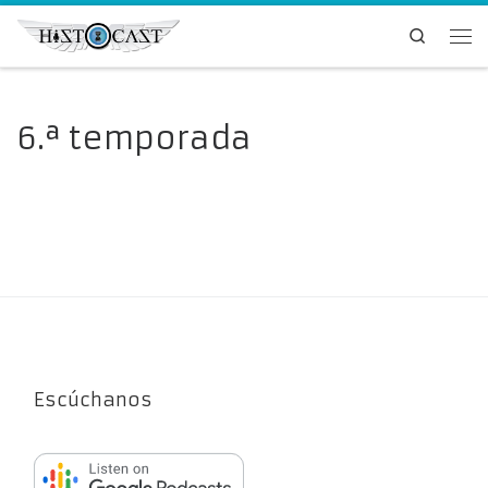
Saltar al contenido
Search
Me
6.ª temporada
Escúchanos