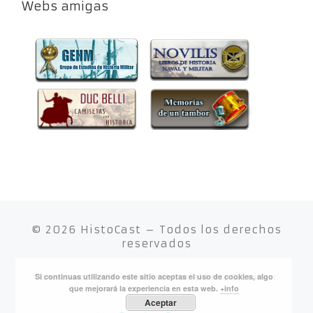
Webs amigas
© 2026
HistoCast
– Todos los derechos
reservados
Si continuas utilizando este sitio aceptas el uso de cookies, algo
Funciona con
WP
– Diseñado con el
Tema Customizr
que mejorará la experiencia en esta web.
+info
Aceptar