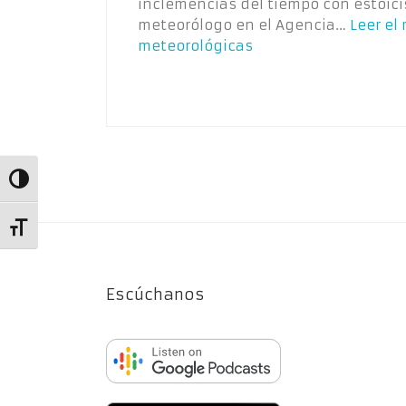
inclemencias del tiempo con estoici
meteorólogo en el Agencia…
Leer el 
meteorológicas
Alternar alto contraste
Alternar tamaño de letra
Escúchanos