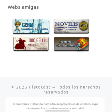
Webs amigas
© 2026
HistoCast
– Todos los derechos
reservados
Si continuas utilizando este sitio aceptas el uso de cookies, algo
Funciona con
WP
– Diseñado con el
Tema Customizr
que mejorará la experiencia en esta web.
+info