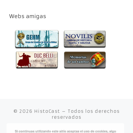
Webs amigas
© 2026
HistoCast
– Todos los derechos
reservados
Si continuas utilizando este sitio aceptas el uso de cookies, algo
Funciona con
WP
– Diseñado con el
Tema Customizr