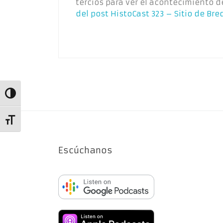
tercios para ver el acontecimiento 
del post
HistoCast 323 – Sitio de Bre
Alternar alto contraste
Alternar tamaño de letra
Escúchanos