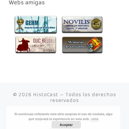
Webs amigas
© 2026
HistoCast
– Todos los derechos
reservados
Si continuas utilizando este sitio aceptas el uso de cookies, algo
Funciona con
WP
– Diseñado con el
Tema Customizr
que mejorará la experiencia en esta web.
+info
Aceptar