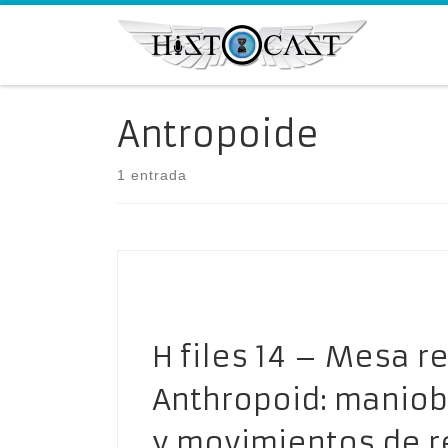
Saltar al contenido
Antropoide
1 entrada
H files 14 – Mesa 
Anthropoid: maniob
y movimientos de re