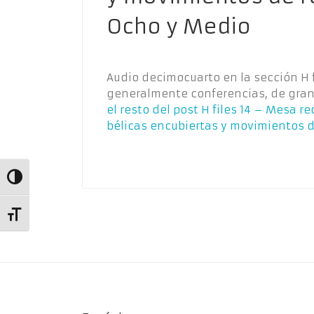
Ocho y Medio
Audio decimocuarto en la sección H fi
generalmente conferencias, de gran
el resto del post
H files 14 – Mesa r
bélicas encubiertas y movimientos de
Alternar alto contraste
Alternar tamaño de letra