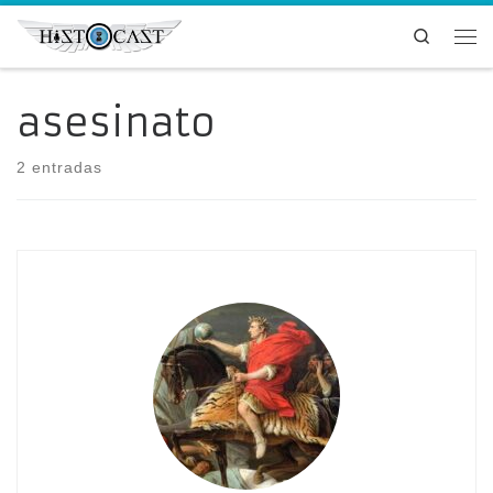
Saltar al contenido
Search
Me
asesinato
2 entradas