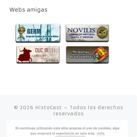
Webs amigas
© 2026
HistoCast
– Todos los derechos
reservados
Si continuas utilizando este sitio aceptas el uso de cookies, algo
Funciona con
WP
– Diseñado con el
Tema Customizr
que mejorará la experiencia en esta web.
+info