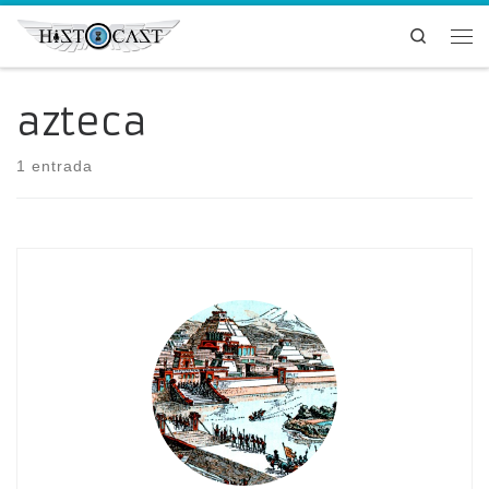
Saltar al contenido
Search
Me
azteca
1 entrada