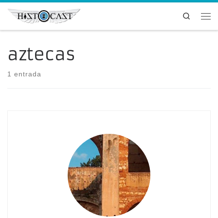
Saltar al contenido
Search
Me
aztecas
1 entrada