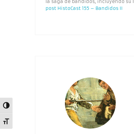
la saga de bandidos, incluyendo su 
post
HistoCast 155 – Bandidos II
Alternar alto contraste
Alternar tamaño de letra