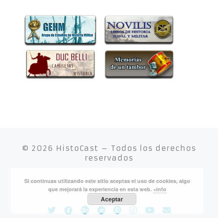
© 2026
HistoCast
– Todos los derechos
reservados
Si continuas utilizando este sitio aceptas el uso de cookies, algo
Funciona con
WP
– Diseñado con el
Tema Customizr
que mejorará la experiencia en esta web.
+info
Aceptar