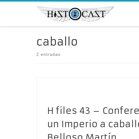
Saltar al contenido
caballo
2 entradas
H files 43 – Confere
un Imperio a caball
Belloso Martín