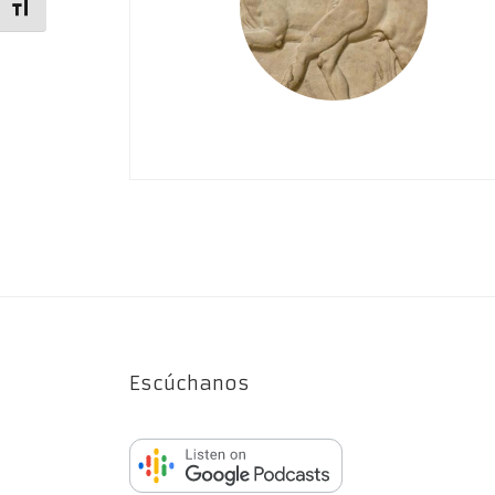
Alternar tamaño de letra
Escúchanos