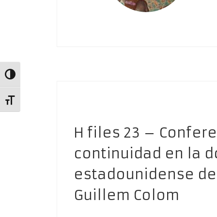
Alternar alto contraste
Alternar tamaño de letra
H files 23 – Confer
continuidad en la d
estadounidense des
Guillem Colom