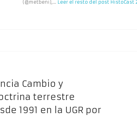
(@metbeni),…
Leer el resto del post
HistoCast 
encia Cambio y
octrina terrestre
de 1991 en la UGR por