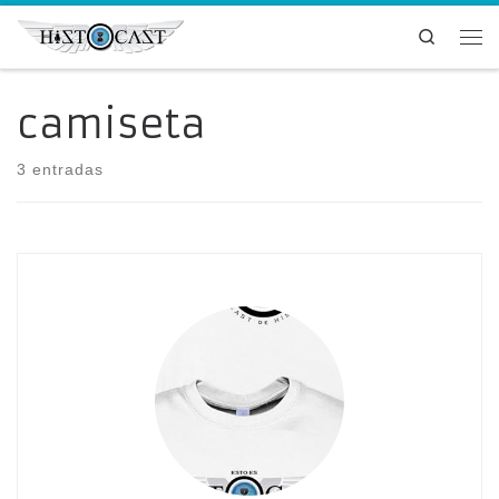
Saltar al contenido
Search
Me
camiseta
3 entradas