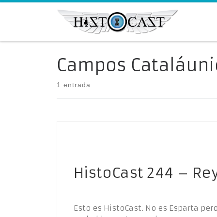
Saltar al contenido
Campos Cataláuni
1 entrada
HistoCast 244 – Re
Esto es HistoCast. No es Esparta pe