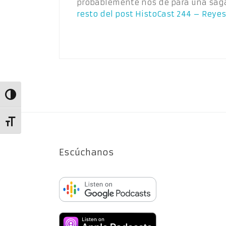
probablemente nos de para una sag
resto del post
HistoCast 244 – Reyes
Alternar alto contraste
Alternar tamaño de letra
Escúchanos