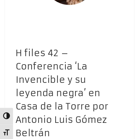
H files 42 –
Conferencia ‘La
Invencible y su
leyenda negra’ en
Casa de la Torre por
Antonio Luis Gómez
Alternar alto contraste
Beltrán
Alternar tamaño de letra