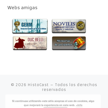
Webs amigas
© 2026
HistoCast
– Todos los derechos
reservados
Si continuas utilizando este sitio aceptas el uso de cookies, algo
Funciona con
WP
– Diseñado con el
Tema Customizr
que mejorará la experiencia en esta web.
+info