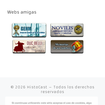
Webs amigas
© 2026
HistoCast
– Todos los derechos
reservados
Si continuas utilizando este sitio aceptas el uso de cookies, algo
Funciona con
WP
– Diseñado con el
Tema Customizr