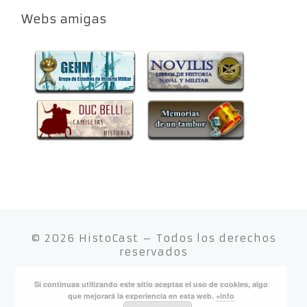
Webs amigas
© 2026
HistoCast
– Todos los derechos
reservados
Si continuas utilizando este sitio aceptas el uso de cookies, algo
Funciona con
WP
– Diseñado con el
Tema Customizr
que mejorará la experiencia en esta web.
+info