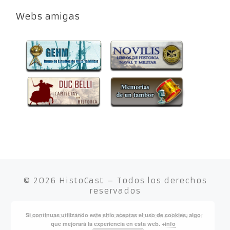
Webs amigas
© 2026
HistoCast
– Todos los derechos
reservados
Si continuas utilizando este sitio aceptas el uso de cookies, algo
Funciona con
WP
– Diseñado con el
Tema Customizr
que mejorará la experiencia en esta web.
+info