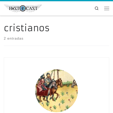
Saltar al contenido
Search
Me
cristianos
2 entradas