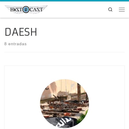
Saltar al contenido
Search
Me
DAESH
8 entradas