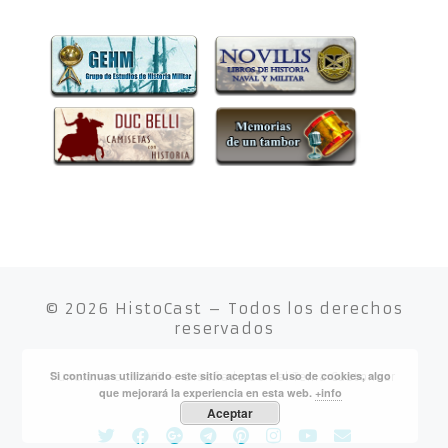
© 2026
HistoCast
– Todos los derechos
reservados
Si continuas utilizando este sitio aceptas el uso de cookies, algo
Funciona con
WP
– Diseñado con el
Tema Customizr
que mejorará la experiencia en esta web.
+info
Aceptar