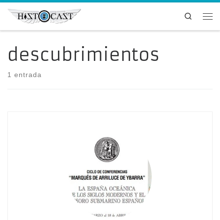
Saltar al contenido
Search
Me
descubrimientos
1 entrada