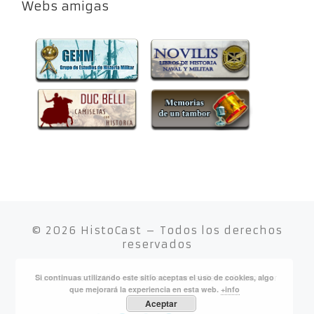
Webs amigas
© 2026
HistoCast
– Todos los derechos
reservados
Si continuas utilizando este sitio aceptas el uso de cookies, algo
Funciona con
WP
– Diseñado con el
Tema Customizr
que mejorará la experiencia en esta web.
+info
Aceptar