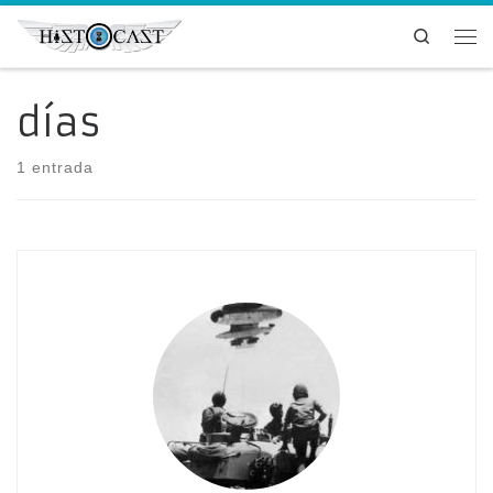
Saltar al contenido
Search
Me
días
1 entrada