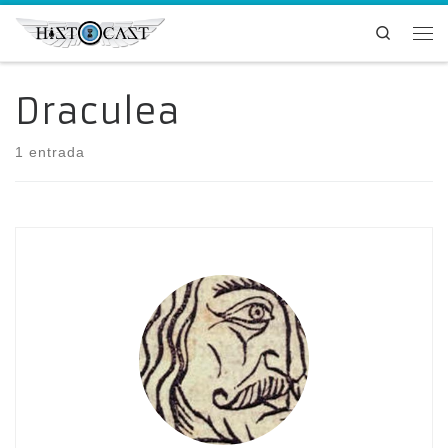
Saltar al contenido
Search
Me
Draculea
1 entrada