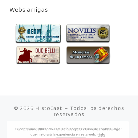
Webs amigas
© 2026
HistoCast
– Todos los derechos
reservados
Si continuas utilizando este sitio aceptas el uso de cookies, algo
Funciona con
WP
– Diseñado con el
Tema Customizr
que mejorará la experiencia en esta web.
+info