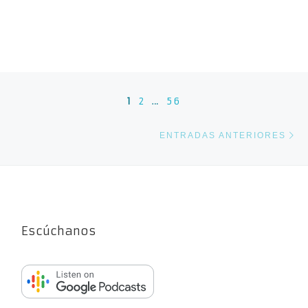
Navegación de entradas
1
2
…
56
En
ENTRADAS ANTERIORES
Escúchanos