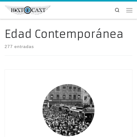
Saltar al contenido
Search
Me
Edad Contemporánea
277 entradas