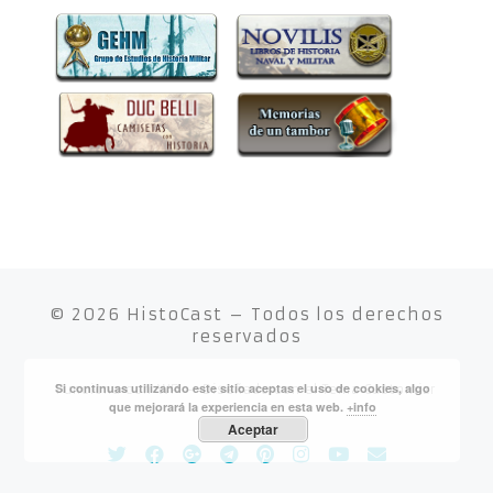
© 2026
HistoCast
– Todos los derechos
reservados
Si continuas utilizando este sitio aceptas el uso de cookies, algo
Funciona con
WP
– Diseñado con el
Tema Customizr
que mejorará la experiencia en esta web.
+info
Aceptar