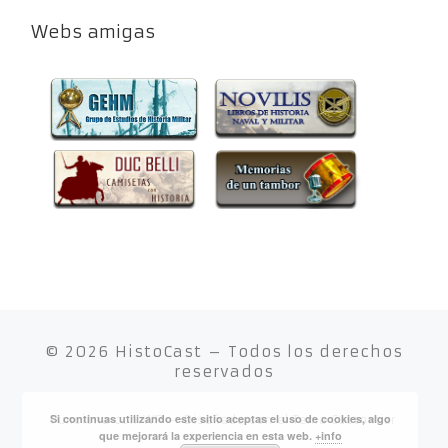
Webs amigas
© 2026
HistoCast
– Todos los derechos
reservados
Si continuas utilizando este sitio aceptas el uso de cookies, algo
Funciona con
WP
– Diseñado con el
Tema Customizr
que mejorará la experiencia en esta web.
+info