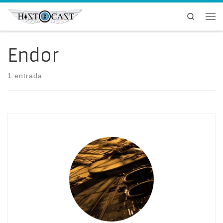
Saltar al contenido
Search
Me
Endor
1 entrada