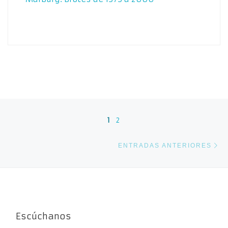
Navegación de entradas
1
2
En
ENTRADAS ANTERIORES
Escúchanos