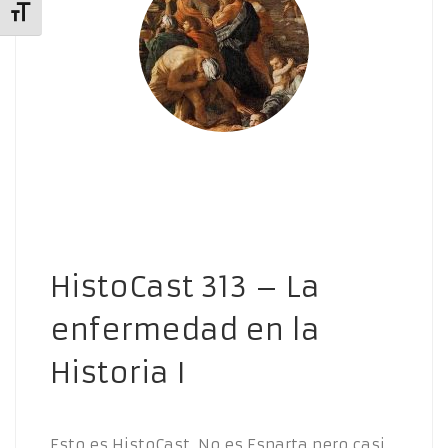
Alternar tamaño de letra
HistoCast 313 – La
enfermedad en la
Historia I
Esto es HistoCast. No es Esparta pero casi.